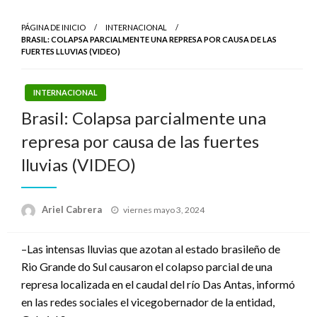
PÁGINA DE INICIO
INTERNACIONAL
BRASIL: COLAPSA PARCIALMENTE UNA REPRESA POR CAUSA DE LAS
FUERTES LLUVIAS (VIDEO)
INTERNACIONAL
Brasil: Colapsa parcialmente una
represa por causa de las fuertes
lluvias (VIDEO)
Publicado
Ariel Cabrera
viernes mayo 3, 2024
el
–Las intensas lluvias que azotan al estado brasileño de
Rio Grande do Sul causaron el colapso parcial de una
represa localizada en el caudal del río Das Antas, informó
en las redes sociales el vicegobernador de la entidad,