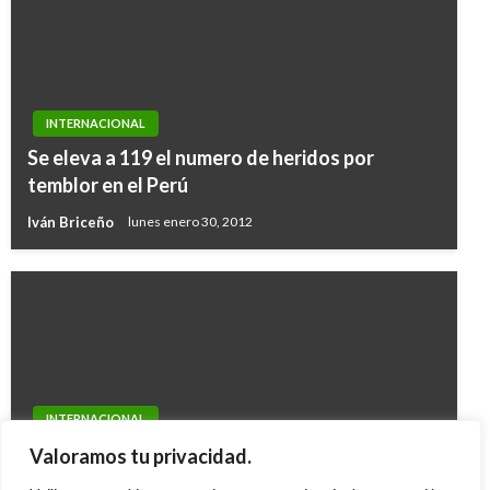
INTERNACIONAL
Se eleva a 119 el numero de heridos por
temblor en el Perú
Iván Briceño
lunes enero 30, 2012
INTERNACIONAL
Naufrago que sobrevivió 16 meses a la deriva
Valoramos tu privacidad.
recibió cambio de look