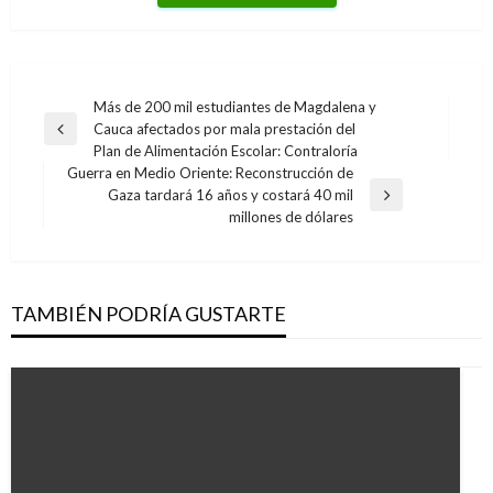
Navegación
Más de 200 mil estudiantes de Magdalena y
Cauca afectados por mala prestación del
de
Entrada
Plan de Alimentación Escolar: Contraloría
anterior
entradas
Guerra en Medio Oriente: Reconstrucción de
Gaza tardará 16 años y costará 40 mil
Entrada
millones de dólares
siguiente
TAMBIÉN PODRÍA GUSTARTE