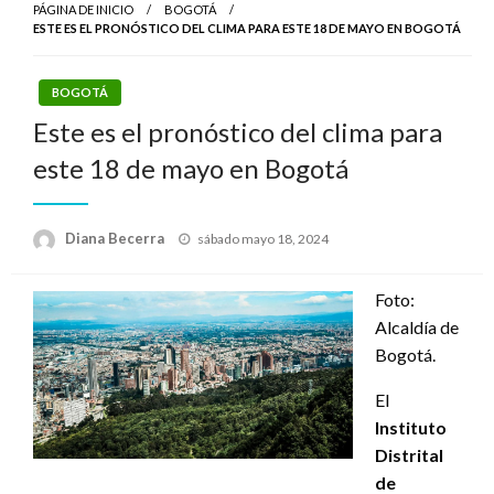
PÁGINA DE INICIO
BOGOTÁ
ESTE ES EL PRONÓSTICO DEL CLIMA PARA ESTE 18 DE MAYO EN BOGOTÁ
BOGOTÁ
Este es el pronóstico del clima para
este 18 de mayo en Bogotá
Publicado
Diana Becerra
sábado mayo 18, 2024
el
Foto:
Alcaldía de
Bogotá.
El
Instituto
Distrital
de