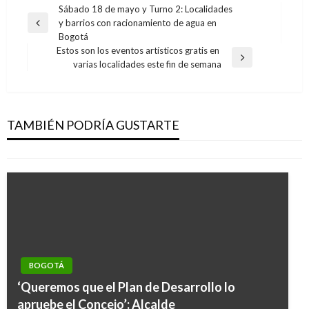
Navegación
Sábado 18 de mayo y Turno 2: Localidades
y barrios con racionamiento de agua en
de
Entrada
Bogotá
anterior
entradas
Estos son los eventos artísticos gratis en
Entrada
varias localidades este fin de semana
siguiente
BOGOTÁ
Cortes de energía este viernes 18 y sábado 19
de diciembre en la capital
TAMBIÉN PODRÍA GUSTARTE
Ariel Cabrera
viernes diciembre 18, 2020
BOGOTÁ
‘Queremos que el Plan de Desarrollo lo
apruebe el Concejo’: Alcalde