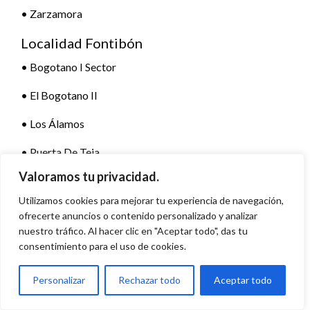
• Zarzamora
Localidad Fontibón
• Bogotano I Sector
• El Bogotano II
• Los Álamos
• Puerta De Teja
Valoramos tu privacidad.
• Puerta De Teja – El Triángulo
Utilizamos cookies para mejorar tu experiencia de navegación,
• Puerta de Teja
ofrecerte anuncios o contenido personalizado y analizar
nuestro tráfico. Al hacer clic en "Aceptar todo", das tu
• S.C Ferrocaja
consentimiento para el uso de cookies.
• S.C. Aeropuerto El Dorado
Personalizar
Rechazar todo
Aceptar todo
• S.C. El Pantano