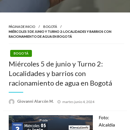
PÁGINA DE INICIO
BOGOTÁ
MIÉRCOLES 5 DE JUNIO Y TURNO 2: LOCALIDADES Y BARRIOS CON
RACIONAMIENTO DE AGUA EN BOGOTÁ
BOGOTÁ
Miércoles 5 de junio y Turno 2:
Localidades y barrios con
racionamiento de agua en Bogotá
Publicado
Giovanni Alarcón M.
martes junio 4, 2024
el
Foto:
Alcaldía