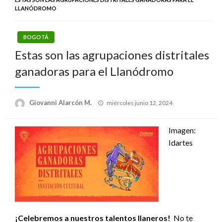
LLANÓDROMO
BOGOTÁ
Estas son las agrupaciones distritales
ganadoras para el Llanódromo
Publicado
Giovanni Alarcón M.
miércoles junio 12, 2024
el
Imagen:
Idartes
¡Celebremos a nuestros talentos llaneros!
No te