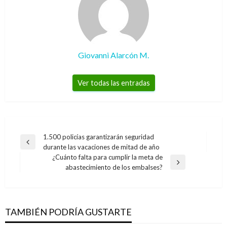
Giovanni Alarcón M.
Ver todas las entradas
Navegación
1.500 policías garantizarán seguridad
Entrada
durante las vacaciones de mitad de año
de
anterior
¿Cuánto falta para cumplir la meta de
entradas
Entrada
abastecimiento de los embalses?
siguiente
BOGOTÁ
Comité Promotor Revoquemos a Peñalosa
anunció que recogió el 100% de las firmas
TAMBIÉN PODRÍA GUSTARTE
Andres Felipe Gama
miércoles abril 12, 2017