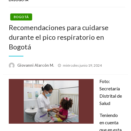
BOGOTÁ
Recomendaciones para cuidarse
durante el pico respiratorio en
Bogotá
Publicado
Giovanni Alarcón M.
miércoles junio 19, 2024
el
Foto:
Secretaría
Distrital de
Salud
Teniendo
en cuenta
que en esta