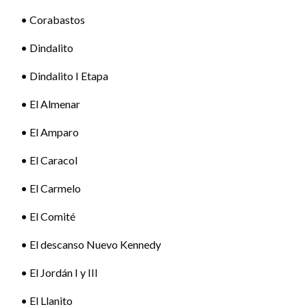
• Corabastos
• Dindalito
• Dindalito I Etapa
• El Almenar
• El Amparo
• El Caracol
• El Carmelo
• El Comité
• El descanso Nuevo Kennedy
• El Jordán I y III
• El Llanito