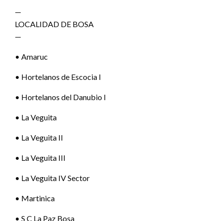
—
LOCALIDAD DE BOSA
—
• Amaruc
• Hortelanos de Escocia I
• Hortelanos del Danubio I
• La Veguita
• La Veguita II
• La Veguita III
• La Veguita IV Sector
• Martinica
• S C La Paz Bosa