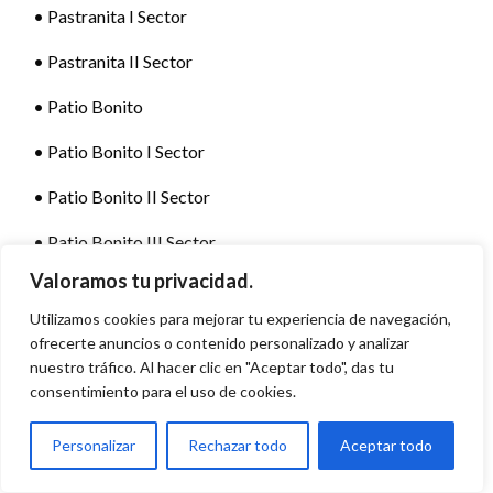
• Pastranita I Sector
• Pastranita II Sector
• Patio Bonito
• Patio Bonito I Sector
• Patio Bonito II Sector
• Patio Bonito III Sector
Valoramos tu privacidad.
• Perpetuo Socorro
Utilizamos cookies para mejorar tu experiencia de navegación,
• Perpetuo Socorro II
ofrecerte anuncios o contenido personalizado y analizar
nuestro tráfico. Al hacer clic en "Aceptar todo", das tu
• Piamonte Occidental
consentimiento para el uso de cookies.
• Pinar del Río
Personalizar
Rechazar todo
Aceptar todo
• Pinar del Río II Sector