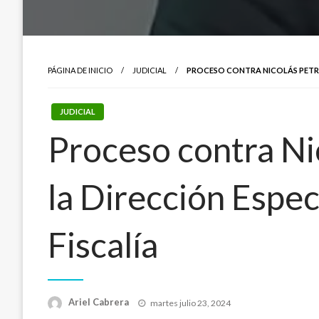
PÁGINA DE INICIO
JUDICIAL
PROCESO CONTRA NICOLÁS PETRO
JUDICIAL
Proceso contra Ni
la Dirección Espec
Fiscalía
Publicado
Ariel Cabrera
martes julio 23, 2024
el