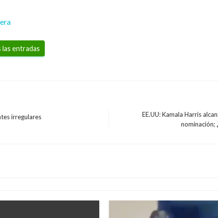
rera
 las entradas
EE.UU: Kamala Harris alca
tes irregulares
Entrada
nominación; 
siguiente
contra ‘El Chapo’
JUDICIAL
Juez envía a prisión a 
Mary Gomez
martes enero 8, 2019