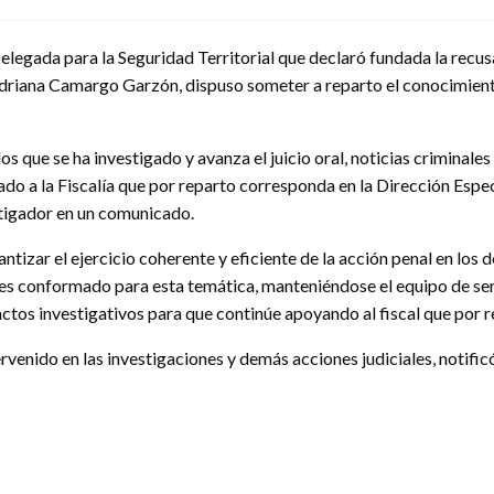
elegada para la Seguridad Territorial que declaró fundada la recus
uz Adriana Camargo Garzón, dispuso someter a reparto el conocimien
 los que se ha investigado y avanza el juicio oral, noticias criminal
gnado a la Fiscalía que por reparto corresponda en la Dirección Esp
stigador en un comunicado.
tizar el ejercicio coherente y eficiente de la acción penal en los 
es conformado para esta temática, manteniéndose el equipo de ser
actos investigativos para que continúe apoyando al fiscal que por 
ervenido en las investigaciones y demás acciones judiciales, notific