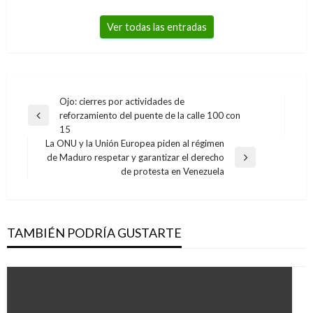
Ver todas las entradas
Navegación
Ojo: cierres por actividades de
reforzamiento del puente de la calle 100 con
de
Entrada
15
anterior
entradas
La ONU y la Unión Europea piden al régimen
de Maduro respetar y garantizar el derecho
Entrada
de protesta en Venezuela
siguiente
TAMBIÉN PODRÍA GUSTARTE