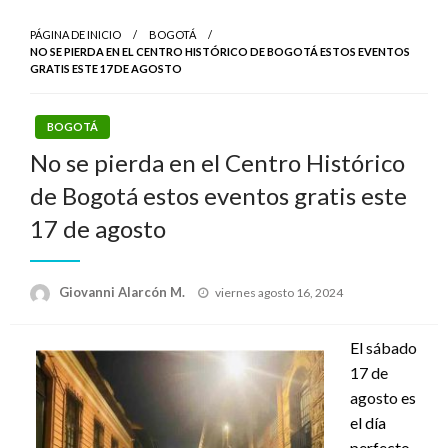
PÁGINA DE INICIO
BOGOTÁ
NO SE PIERDA EN EL CENTRO HISTÓRICO DE BOGOTÁ ESTOS EVENTOS
GRATIS ESTE 17 DE AGOSTO
BOGOTÁ
No se pierda en el Centro Histórico
de Bogotá estos eventos gratis este
17 de agosto
Publicado
Giovanni Alarcón M.
viernes agosto 16, 2024
el
El
sábado
17 de
agosto
es
el día
perfecto