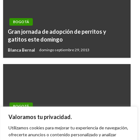
BOGOTÁ
Gran jornada de adopción de perritos y
gatitos este domingo
Blanca Bernal
domingo septiembre 29, 2013
BOGOTÁ
Bogotá ya tiene su pista de hielo en la Plaza de
Valoramos tu privacidad.
Bolívar
Utilizamos cookies para mejorar tu experiencia de navegación,
Mario Murcia
ofrecerte anuncios o contenido personalizado y analizar
sábado noviembre 20, 2010