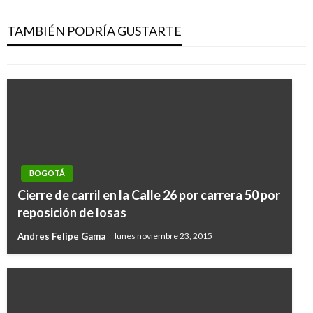
Se reduce en un 80% la cifra de quemados en
Bogotá tras celebración de la navidad
TAMBIÉN PODRÍA GUSTARTE
Andres Felipe Gama
domingo diciembre 25, 2016
BOGOTÁ
Cierre de carril en la Calle 26 por carrera 50 por
reposición de losas
Andres Felipe Gama
lunes noviembre 23, 2015