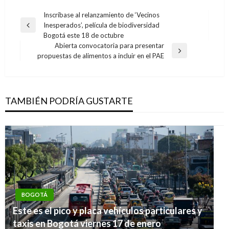
Navegación
Inscríbase al relanzamiento de ‘Vecinos
Inesperados’, película de biodiversidad
de
Entrada
Bogotá este 18 de octubre
anterior
entradas
Abierta convocatoria para presentar
Entrada
propuestas de alimentos a incluir en el PAE
siguiente
TAMBIÉN PODRÍA GUSTARTE
BOGOTÁ
BOGOTÁ
El 86% de venezolanos instalados en la
Este es el pico y placa vehículos particulares y
Terminal del Salitre piensan quedarse en
taxis en Bogotá viernes 17 de enero