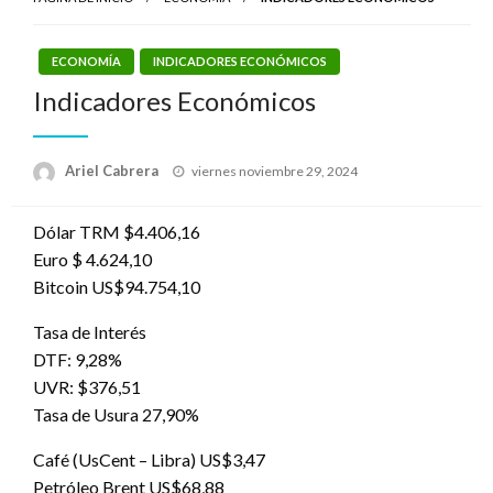
ECONOMÍA
INDICADORES ECONÓMICOS
Indicadores Económicos
Publicado
Ariel Cabrera
viernes noviembre 29, 2024
el
Dólar TRM $4.406,16
Euro $ 4.624,10
Bitcoin US$94.754,10
Tasa de Interés
DTF: 9,28%
UVR: $376,51
Tasa de Usura 27,90%
Café (UsCent – Libra) US$3,47
Petróleo Brent US$68,88