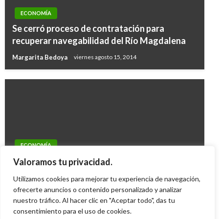
ECONOMÍA
Se cerró proceso de contratación para
recuperar navegabilidad del Río Magdalena
Margarita Bedoya
viernes agosto 15, 2014
ECONOMÍA
DANE presenta variaciones en Índice de
Valoramos tu privacidad.
Costos del Transporte de Carga por Carretera
Utilizamos cookies para mejorar tu experiencia de navegación,
Ariel Cabrera
ofrecerte anuncios o contenido personalizado y analizar
jueves septiembre 22, 2016
nuestro tráfico. Al hacer clic en "Aceptar todo", das tu
consentimiento para el uso de cookies.