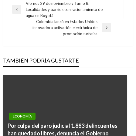
Navegación
Viernes 29 de noviembre y Turno 8:
Localidades y barrios con racionamiento de
de
Entrada
agua en Bogotá
anterior
entradas
Colombia lanzó en Estados Unidos
innovadora activación electrónica de
Entrada
promoción turística
siguiente
TAMBIÉN PODRÍA GUSTARTE
ECONOMÍA
Por culpa del paro judicial 1.883 delincuentes
han quedado libres, denuncia el Gobierno