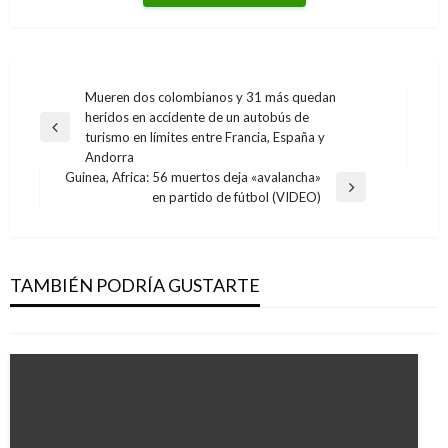
Navegación
Mueren dos colombianos y 31 más quedan
heridos en accidente de un autobús de
de
Entrada
turismo en límites entre Francia, España y
entradas
anterior
Andorra
Guinea, Africa: 56 muertos deja «avalancha»
Entrada
en partido de fútbol (VIDEO)
siguiente
INTERNACIONAL
Pompeo dice que Trump está «decidido a
mejorar» las relaciones con Rusia
TAMBIÉN PODRÍA GUSTARTE
Giovanni Alarcón M.
martes mayo 14, 2019