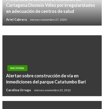
‘Con el catastro multipropósito
Cartagena Dionisio Vélez por irregularidades
identificaremos nuevas capacidades
en adecuación de centros de salud
productivas del campo’: Rafael Pardo
Ariel Cabrera
viernes noviembre 27, 2020
Giovanni Alarcón M.
lunes mayo 8, 2017
NACIONAL
Alertan sobre construcción de vía en
inmediciones del parque Catatumbo Barí
Carolina Urrego
viernes noviembre 23, 2012