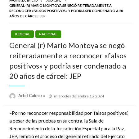
PÁGINA DE INICIO
JUDICIAL
GENERAL (R) MARIO MONTOYA SE NEGÓ REITERADAMENTE A
RECONOCER «FALSOS POSITIVOS» Y PODRÍA SER CONDENADO A 20
AÑOS DE CÁRCEL: JEP
JUDICIAL
NACIONAL
General (r) Mario Montoya se negó
reiteradamente a reconocer «falsos
positivos» y podría ser condenado a
20 años de cárcel: JEP
Publicado
Ariel Cabrera
miércoles diciembre 18, 2024
el
–Por no reconocer responsabilidad por ‘falsos positivos’,
a pesar de las pruebas en su contra, la Sala de
Reconocimiento de la Jurisdicción Especial para la Paz,
JEP, remitió el proceso del general retirado del Ejército