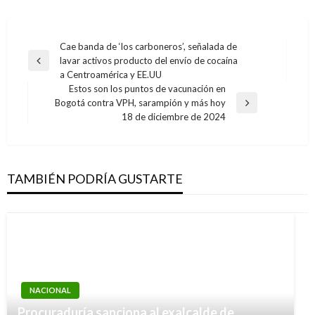
Navegación
Cae banda de ‘los carboneros’, señalada de
lavar activos producto del envío de cocaína
de
Entrada
a Centroamérica y EE.UU
anterior
entradas
Estos son los puntos de vacunación en
Bogotá contra VPH, sarampión y más hoy
Entrada
18 de diciembre de 2024
siguiente
TAMBIÉN PODRÍA GUSTARTE
NACIONAL
NACIONAL
Procuraduría sanciona al exalcalde de