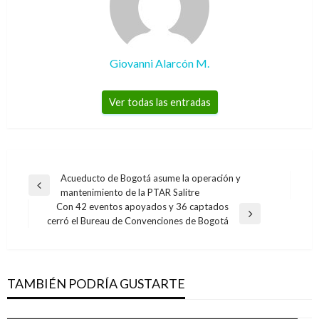
Giovanni Alarcón M.
Ver todas las entradas
Navegación
Acueducto de Bogotá asume la operación y
Entrada
mantenimiento de la PTAR Salitre
de
anterior
Con 42 eventos apoyados y 36 captados
entradas
Entrada
cerró el Bureau de Convenciones de Bogotá
siguiente
TAMBIÉN PODRÍA GUSTARTE