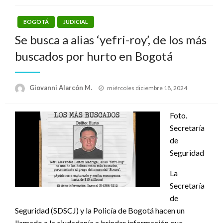
BOGOTÁ
JUDICIAL
Se busca a alias ‘yefri-roy’, de los más
buscados por hurto en Bogotá
Publicado
Giovanni Alarcón M.
miércoles diciembre 18, 2024
el
Foto.
Secretaría
de
Seguridad
La
Secretaría
de
Seguridad (SDSCJ) y la Policía de Bogotá hacen un
llamado a la ciudadanía a brindar información que