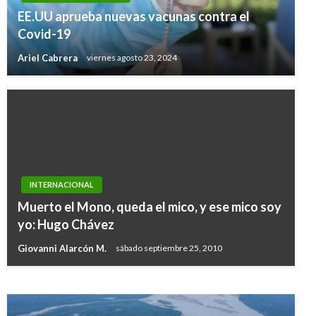
EE.UU aprueba nuevas vacunas contra el
Covid-19
Ariel Cabrera
viernes agosto 23, 2024
INTERNACIONAL
INTERNACIONAL
Muerto el Mono, queda el mico, y ese mico soy
Casa Blanca mantendrá orden que protege a
yo: Hugo Chávez
la comunidad LGBT en el ámbito laboral
Giovanni Alarcón M.
sábado septiembre 25, 2010
Andres Felipe Gama
martes enero 31, 2017