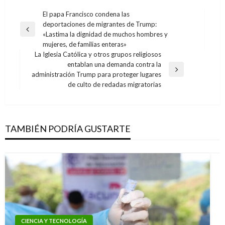
Navegación
El papa Francisco condena las
deportaciones de migrantes de Trump:
de
Entrada
«Lastima la dignidad de muchos hombres y
entradas
anterior
mujeres, de familias enteras»
La Iglesia Católica y otros grupos religiosos
entablan una demanda contra la
Entrada
administración Trump para proteger lugares
siguiente
de culto de redadas migratorias
TAMBIÉN PODRÍA GUSTARTE
CIENCIA Y TECNOLOGÍA