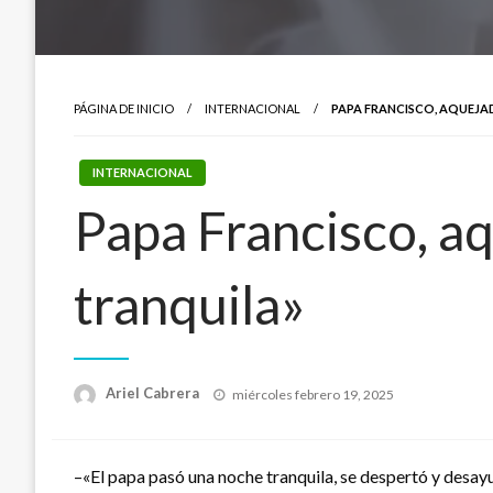
PÁGINA DE INICIO
INTERNACIONAL
PAPA FRANCISCO, AQUEJA
INTERNACIONAL
Papa Francisco, a
tranquila»
Publicado
Ariel Cabrera
miércoles febrero 19, 2025
el
–«El papa pasó una noche tranquila, se despertó y desay