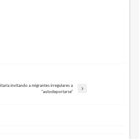
taria invitando a migrantes irregulares a
“autodeportarse”
uevo el paso de marcha opositora al
ncia a muerte a una mujer alemana por
co
0, 2017
2018