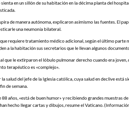
 sienta en un sillón de su habitación en la décima planta del hospit
sticada.
spira de manera autónoma, explicaron asimismo las fuentes. El pap
ticarle una neumonía bilateral.
que requiere tratamiento médico adicional, según el último parte 
den a la habitación sus secretarios que le llevan algunos document
y al que le extirparon el lóbulo pulmonar derecho cuando era joven,
nto terapéutico es «complejo».
la salud del jefe de la Iglesia católica, cuya salud en declive est
 fin de semana.
de 88 años, «está de buen humor» y recibiendo grandes muestras de c
 han hecho llegar cartas y dibujos, resume el Vaticano. (Informaci