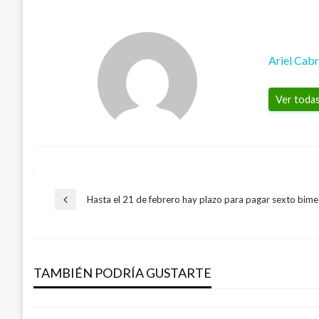
Ariel Cab
Ver todas
Navegación
Hasta el 21 de febrero hay plazo para pagar sexto bime
Entrada
anterior
INTERNACIONAL
de
Más sanciones para Maduro y su régimen
Europeo
TAMBIÉN PODRÍA GUSTARTE
entradas
Ariel Cabrera
jueves julio 18, 2019