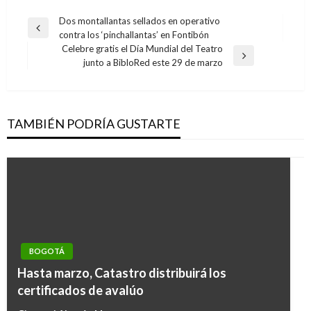
Navegación
Dos montallantas sellados en operativo
Entrada
contra los ‘pinchallantas’ en Fontibón
de
anterior
Celebre gratis el Día Mundial del Teatro
entradas
Entrada
junto a BibloRed este 29 de marzo
siguiente
TAMBIÉN PODRÍA GUSTARTE
BOGOTÁ
Hasta marzo, Catastro distribuirá los
certificados de avalúo