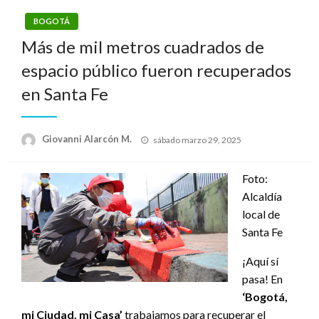
BOGOTÁ
Más de mil metros cuadrados de
espacio público fueron recuperados
en Santa Fe
Publicado
Giovanni Alarcón M.
sábado marzo 29, 2025
el
Foto:
Alcaldía
local de
Santa Fe
¡Aquí sí
pasa! En
‘Bogotá,
mi Ciudad, mi Casa’
trabajamos para recuperar el