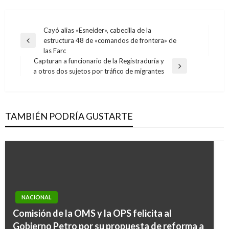
Navegación
Cayó alias «Esneider», cabecilla de la
estructura 48 de «comandos de frontera» de
de
Entrada
las Farc
anterior
entradas
Capturan a funcionario de la Registraduría y
Entrada
a otros dos sujetos por tráfico de migrantes
siguiente
TAMBIÉN PODRÍA GUSTARTE
NACIONAL
Comisión de la OMS y la OPS felicita al
Gobierno Petro por su propuesta de reforma a