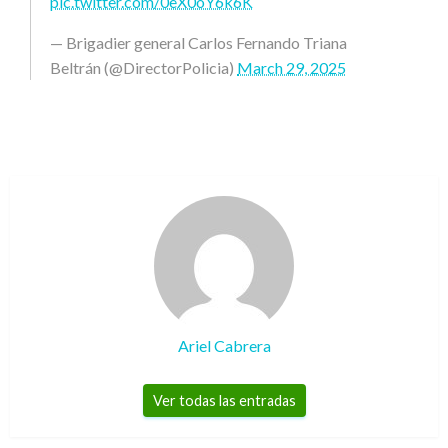
pic.twitter.com/0eX0oY6k6K
— Brigadier general Carlos Fernando Triana
Beltrán (@DirectorPolicia)
March 29, 2025
Ariel Cabrera
Ver todas las entradas