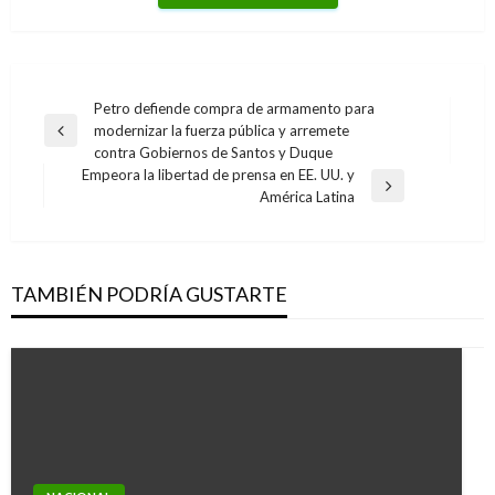
Navegación
Petro defiende compra de armamento para
modernizar la fuerza pública y arremete
de
Entrada
contra Gobiernos de Santos y Duque
anterior
entradas
Empeora la libertad de prensa en EE. UU. y
Entrada
América Latina
siguiente
TAMBIÉN PODRÍA GUSTARTE