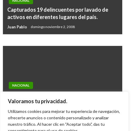
NACIONAL
NACIONAL
Capturados 19 delincuentes por lavado de
Resultado de las loterías y chances de este
activos en diferentes lugares del país.
lunes 8 de febrero en Colombia
Juan Pablo
domingo noviembre 2, 2008
Ariel Cabrera
martes febrero 9, 2021
NACIONAL
NACIONAL
En venta predios de Gonzalo Rodríguez
220 aprendices harán sus prácticas en México,
Valoramos tu privacidad.
Gacha, alias «el mexicano»
Perú, Ecuador, Argentina y Brasil
Utilizamos cookies para mejorar tu experiencia de navegación,
Giovanni Alarcón M.
martes diciembre 30, 2008
Giovanni Alarcón M.
ofrecerte anuncios o contenido personalizado y analizar
miércoles julio 19, 2017
nuestro tráfico. Al hacer clic en "Aceptar todo", das tu
consentimiento para el uso de cookies.