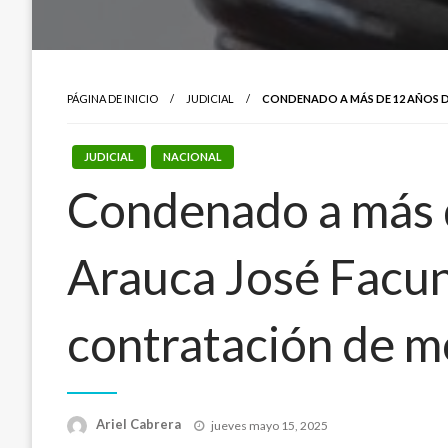
PÁGINA DE INICIO
JUDICIAL
CONDENADO A MÁS DE 12 AÑOS D
JUDICIAL
NACIONAL
Condenado a más d
Arauca José Facund
contratación de mo
Publicado
Ariel Cabrera
jueves mayo 15, 2025
el