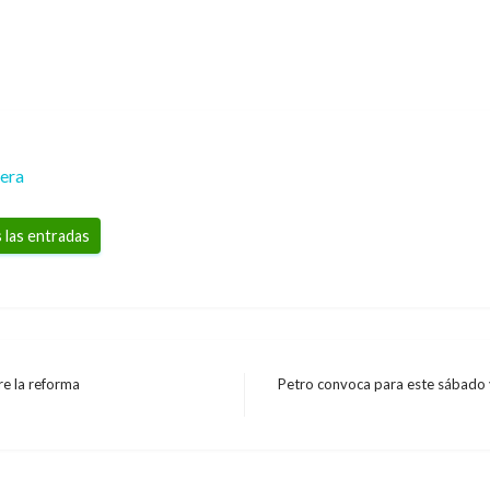
rera
 las entradas
re la reforma
Petro convoca para este sábado
Entrada
siguiente