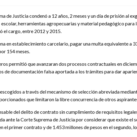
ma de Justicia condenó a 12 años, 2 meses y un día de prisión al 
 escolar, herramientas agropecuarias y material pedagógico para la
ó el cargo, entre 2012 y 2015.
pena en establecimiento carcelario, pagar una multa equivalente a 
 por 154 meses.
Cisneros permitió que avanzaran dos procesos contractuales en dici
 de documentación falsa aportada a los trámites para dar aparienc
 escogidos a través del mecanismo de selección abreviada mediante
porcionados que limitaron la libre concurrencia de otros aspirante
nsable del delito de contrato sin cumplimiento de requisitos legal
da ante la Corte Suprema de Justicia por considerar que existe el s
n el primer contrato y de 1.453 millones de pesos en el segundo, l