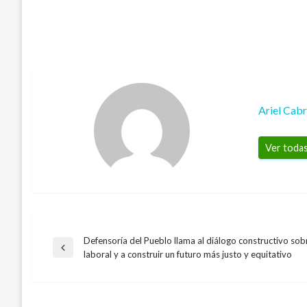
Ariel Cab
Ver todas
Defensoría del Pueblo llama al diálogo constructivo sob
Navegación
Entrada
laboral y a construir un futuro más justo y equitativo
anterior
de