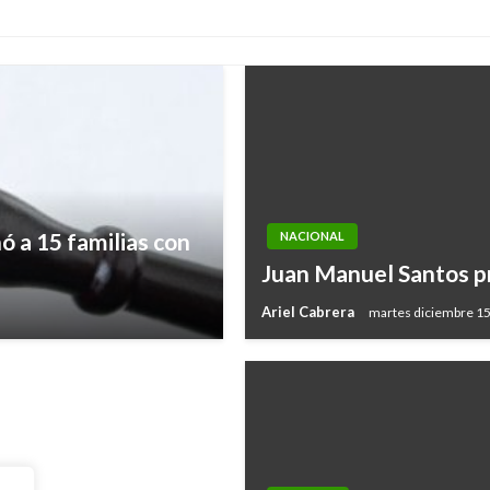
ó a 15 familias con
NACIONAL
este sábado 3 de
Juan Manuel Santos pr
Ariel Cabrera
martes diciembre 15