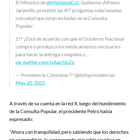
El Ministro de
@MinSaludCol
, Guillermo Alfonso
Jaramillo, presentó las 4?? preguntas relacionadas
con salud que están incluidas en la Consulta
Popular:
1?? ¿Está de acuerdo con que el Gobierno Nacional
compre o produzca los medicamentos necesarios
para hacer la entrega completa y…
pic.twitter.com/lJAurj5bZq
— Presidencia Colombia ?? (@infopresidencia)
May 20, 2025
A través de su cuenta en la red X, luego del hundimiento
de la Consulta Popular, el presidente Petro había
expresado:
“Ahora con tranquilidad, pero sabiendo que los derechos
no se mendigan, le corresponde al pueblo reunirse en