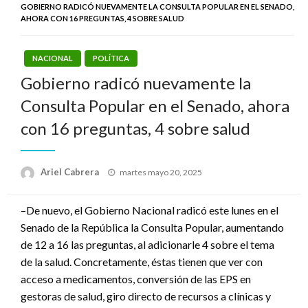
GOBIERNO RADICÓ NUEVAMENTE LA CONSULTA POPULAR EN EL SENADO,
AHORA CON 16 PREGUNTAS, 4 SOBRE SALUD
NACIONAL
POLÍTICA
Gobierno radicó nuevamente la
Consulta Popular en el Senado, ahora
con 16 preguntas, 4 sobre salud
Publicado
Ariel Cabrera
martes mayo 20, 2025
el
–De nuevo, el Gobierno Nacional radicó este lunes en el
Senado de la República la Consulta Popular, aumentando
de 12 a 16 las preguntas, al adicionarle 4 sobre el tema
de la salud. Concretamente, éstas tienen que ver con
acceso a medicamentos, conversión de las EPS en
gestoras de salud, giro directo de recursos a clínicas y