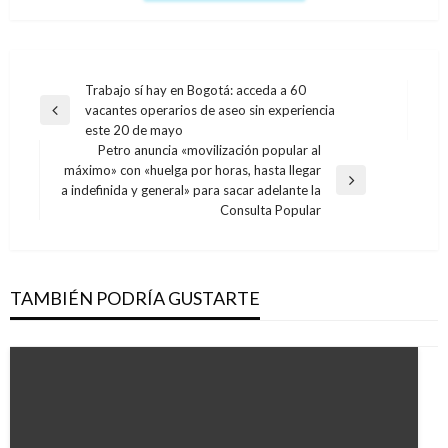
Navegación
Trabajo sí hay en Bogotá: acceda a 60
vacantes operarios de aseo sin experiencia
de
Entrada
este 20 de mayo
anterior
entradas
Petro anuncia «movilización popular al
máximo» con «huelga por horas, hasta llegar
Entrada
a indefinida y general» para sacar adelante la
siguiente
Consulta Popular
TAMBIÉN PODRÍA GUSTARTE