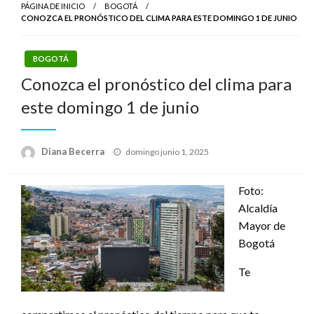
PÁGINA DE INICIO
BOGOTÁ
CONOZCA EL PRONÓSTICO DEL CLIMA PARA ESTE DOMINGO 1 DE JUNIO
BOGOTÁ
Conozca el pronóstico del clima para
este domingo 1 de junio
Publicado
Diana Becerra
domingo junio 1, 2025
el
Foto:
Alcaldía
Mayor de
Bogotá
Te