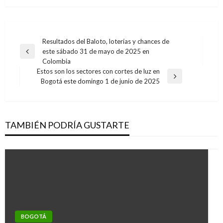
Navegación
Resultados del Baloto, loterías y chances de
este sábado 31 de mayo de 2025 en
de
Entrada
Colombia
anterior
entradas
Estos son los sectores con cortes de luz en
Entrada
Bogotá este domingo 1 de junio de 2025
siguiente
TAMBIÉN PODRÍA GUSTARTE
BOGOTÁ