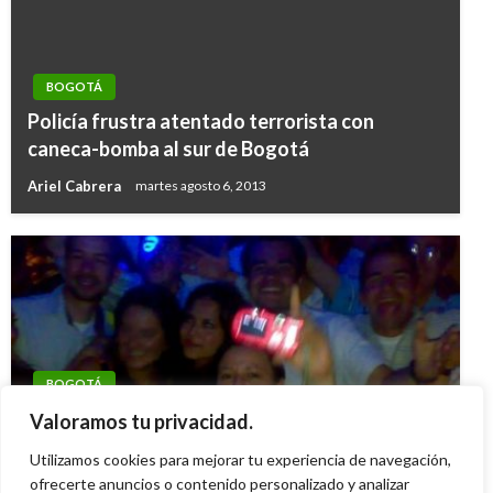
BOGOTÁ
Policía frustra atentado terrorista con
caneca-bomba al sur de Bogotá
Ariel Cabrera
martes agosto 6, 2013
BOGOTÁ
Llega David Guetta a Bogotá con ‘The
Valoramos tu privacidad.
Monolith’ este 17 de octubre
Utilizamos cookies para mejorar tu experiencia de navegación,
Giovanni Alarcón M.
ofrecerte anuncios o contenido personalizado y analizar
viernes julio 4, 2025