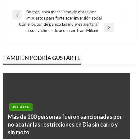
Navegación
Bogotá lanza mecanismo de obras por
Entrada
impuestos para fortalecer inversión social
de
anterior
Con el botón de pánico las mujeres alertarán
entradas
Entrada
si son víctimas de acoso en TransMilenio
siguiente
TAMBIÉN PODRÍA GUSTARTE
BOGOTÁ
Más de 200 personas fueron sancionadas por
BOGOTÁ
no acatar las restricciones en Día sin carro y
Comienza la segunda temporada de lluvias en
sin moto
Bogotá: IDEAM