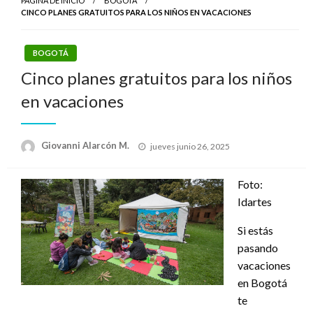
PÁGINA DE INICIO
BOGOTÁ
CINCO PLANES GRATUITOS PARA LOS NIÑOS EN VACACIONES
BOGOTÁ
Cinco planes gratuitos para los niños
en vacaciones
Publicado
Giovanni Alarcón M.
jueves junio 26, 2025
el
Foto:
Idartes
Si estás
pasando
vacaciones
en Bogotá
te