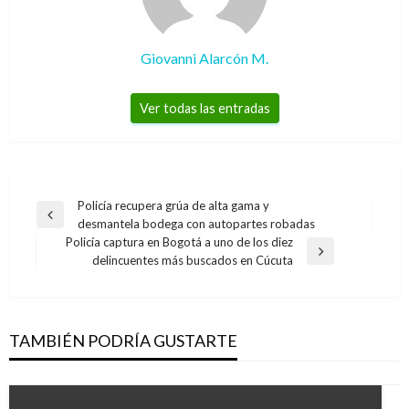
Giovanni Alarcón M.
Ver todas las entradas
Navegación
Policía recupera grúa de alta gama y
Entrada
desmantela bodega con autopartes robadas
de
anterior
Policía captura en Bogotá a uno de los diez
entradas
Entrada
delincuentes más buscados en Cúcuta
siguiente
TAMBIÉN PODRÍA GUSTARTE