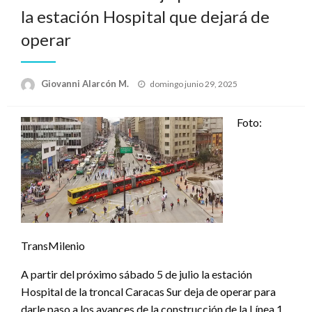
la estación Hospital que dejará de
operar
Publicado
Giovanni Alarcón M.
domingo junio 29, 2025
el
Foto:
TransMilenio
A partir del próximo sábado 5 de julio la estación
Hospital de la troncal Caracas Sur deja de operar para
darle paso a los avances de la construcción de la Línea 1