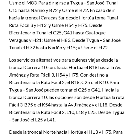
Usme el M83. Para dirigirse a Tygua – San José, Tunal
C15 hasta Nariño y B72 y Usme el B72. En caso de ir
hacia la troncal Caracas Sur desde Hortúa toma Tunal
Ruta Fácil 3 y H13; y Usme H54 y H75. Desde
Bicentenario Tunal el C25, G41 hasta Guatoque
Veraguas y H21; Usme el H83. Desde Tygua – San José
Tunal el H72 hasta Nariño y H15; y Usme el H72.
Los servicios alternativos para quienes viajan desde la
troncal Carrera 10 son: hacia Hortúa el B18 hasta la Av.
Jiménez y Ruta Fácil 3, H54 y H75. Con destino a
Bicentenario la Ruta Fácil 2, el B18, C25 o el K10. Para
Tygua – San José pueden tomar el C25 o G41. Hacia la
troncal Carrera 10, las opciones son desde Hortúa la ruta
Fácil 3, B75 o el K54 hasta la Av Jiménez y el L18. Desde
Bicentenario la Ruta Fácil 2, L10, L18 y L25. Desde Tygua
– San José el L25 y L41.
Desde la troncal Norte hacia Hortúa el H13 y H75. Para