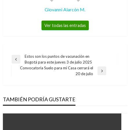
Giovanni Alarcón M.
Ver todas las entradas
Navegación
Estos son los puntos de vacunación en
Entrada
Bogotá para este jueves 3 de julio 2025
de
anterior
Convocatoria Suelo para mi Casa cerrará el
entradas
Entrada
20 de julio
siguiente
TAMBIÉN PODRÍA GUSTARTE