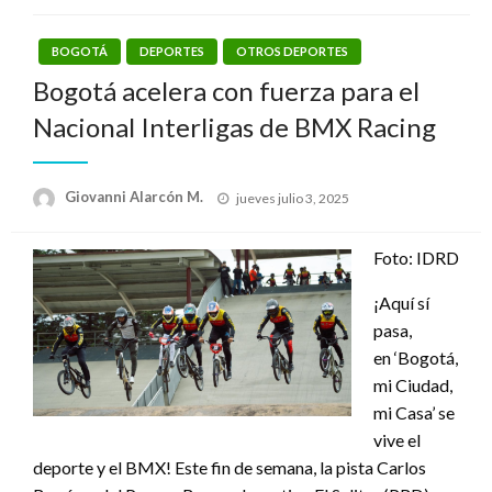
BOGOTÁ
DEPORTES
OTROS DEPORTES
Bogotá acelera con fuerza para el
Nacional Interligas de BMX Racing
Publicado
Giovanni Alarcón M.
jueves julio 3, 2025
el
Foto: IDRD
¡Aquí sí
pasa,
en ‘Bogotá,
mi Ciudad,
mi Casa’ se
vive el
deporte y el BMX! Este fin de semana, la pista Carlos