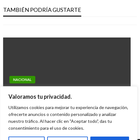
La oración del papa Francisco por su visita a
familias productoras de leche
TAMBIÉN PODRÍA GUSTARTE
Colombia
Giovanni Alarcón M.
miércoles septiembre 19, 2018
Iván Briceño
jueves mayo 4, 2017
NACIONAL
NACIONAL
Uribe afirmó que arrogancia de las Farc no
Gobierno y Farc reafirman compromisos con
Valoramos tu privacidad.
permitió diálogos de paz
familias de víctimas de la masacre en Bojayá
Utilizamos cookies para mejorar tu experiencia de navegación,
Iván Briceño
jueves diciembre 9, 2010
Ariel Cabrera
ofrecerte anuncios o contenido personalizado y analizar
lunes julio 4, 2016
nuestro tráfico. Al hacer clic en "Aceptar todo", das tu
consentimiento para el uso de cookies.