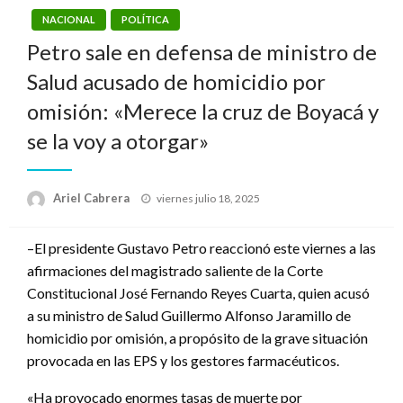
NACIONAL
POLÍTICA
Petro sale en defensa de ministro de
Salud acusado de homicidio por
omisión: «Merece la cruz de Boyacá y
se la voy a otorgar»
Publicado
Ariel Cabrera
viernes julio 18, 2025
el
–El presidente Gustavo Petro reaccionó este viernes a las
afirmaciones del magistrado saliente de la Corte
Constitucional José Fernando Reyes Cuarta, quien acusó
a su ministro de Salud Guillermo Alfonso Jaramillo de
homicidio por omisión, a propósito de la grave situación
provocada en las EPS y los gestores farmacéuticos.
«Ha provocado enormes tasas de muerte por