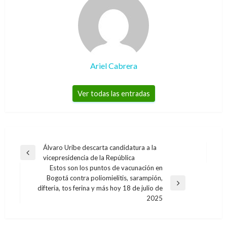
Ariel Cabrera
Ver todas las entradas
Navegación
Álvaro Uribe descarta candidatura a la
Entrada
vicepresidencia de la República
de
anterior
Estos son los puntos de vacunación en
entradas
Bogotá contra poliomielitis, sarampión,
Entrada
difteria, tos ferina y más hoy 18 de julio de
NACIONAL
siguiente
2025
Minagricultura presentó paquete de ayudas
NACIONAL
por $9.400 millones que benefician a 400 mil