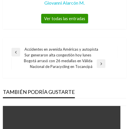
Giovanni Alarcón M.
Ver todas las entradas
Navegación
Accidentes en avenida Américas y autopista
Entrada
Sur generaron alta congestión hoy lunes
de
anterior
Bogotá arrasó con 26 medallas en Válida
entradas
Entrada
Nacional de Paracycling en Tocancipá
siguiente
TAMBIÉN PODRÍA GUSTARTE