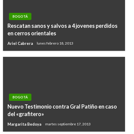
BOGOTÁ
Rescatan sanos y salvos a 4 jovenes perdidos
en cerros orientales
Ariel Cabrera
lunes febrero 18, 2013
BOGOTÁ
BOGOTÁ
Nuevo Testimonio contra Gral Patiño en caso
Ciclovía Nocturna espera la participación de 2
del «grafitero»
millones de personas
Margarita Bedoya
martes septiembre 17, 2013
Iván Briceño
jueves agosto 8, 2019