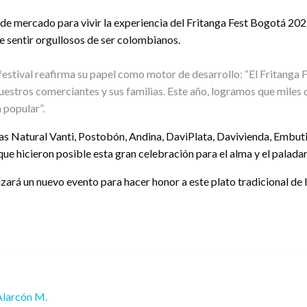
s de mercado para vivir la experiencia del Fritanga Fest Bogotá 202
ce sentir orgullosos de ser colombianos.
l festival reafirma su papel como motor de desarrollo: “El Fritang
uestros comerciantes y sus familias. Este año, logramos que miles 
 popular”.
s Natural Vanti, Postobón, Andina, DaviPlata, Davivienda, Embuti
e hicieron posible esta gran celebración para el alma y el paladar
alizará un nuevo evento para hacer honor a este plato tradicional d
Alarcón M.