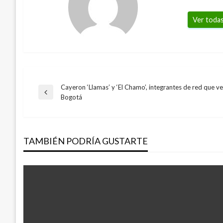
Ver todas
Cayeron ‘Llamas’ y ‘El Chamo’, integrantes de red que v
Navegación
Entrada
Bogotá
anterior
de
TAMBIÉN PODRÍA GUSTARTE
entradas