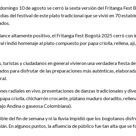
domingo 10 de agosto se cerró la sexta versión del Fritanga Fest
 días del festival de este plato tradicional que se vivió en 70 esta
ados.
ance altamente positivo, el Fritanga Fest Bogotá 2025 cerró con i
val rindió homenaje al plato compuesto por papa criolla, rellena, ají
, turistas y ciudadanos en general vivieron una verdadera fiesta de
vados para disfrutar de las preparaciones más auténticas, elaborad
ral.
nes radiales en vivo, presentaciones de danzas tradicionales y dive
papa criolla, chicharrón crocante, plátano maduro doradito, rellena
fajo Andina o gaseosa Colombiana).
le del fin de semana y ni la lluvia impidió que los bogotanos disf
n. En algunos puntos, la afluencia de público fue tan alta que se f