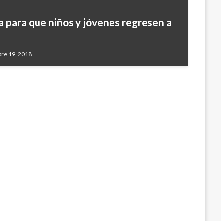
a para que niños y jóvenes regresen a
Peñalosa y 28 concejales por falencias
etro
bre 19, 2018
28, 2016