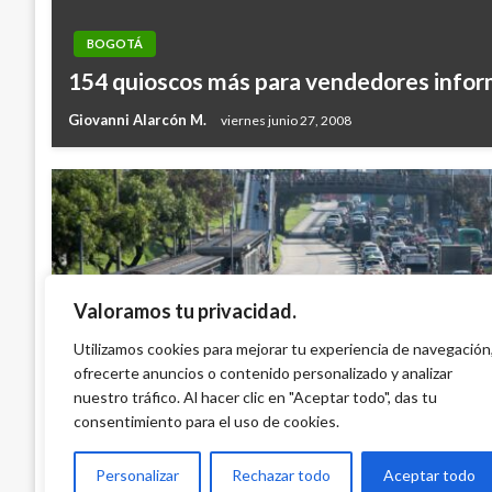
BOGOTÁ
154 quioscos más para vendedores infor
Giovanni Alarcón M.
viernes junio 27, 2008
Valoramos tu privacidad.
BOGOTÁ
Pico y Placa particulares: Viernes 23 de 
Utilizamos cookies para mejorar tu experiencia de navegación
ofrecerte anuncios o contenido personalizado y analizar
pueden circular placas terminadas en 6, 7, 
nuestro tráfico. Al hacer clic en "Aceptar todo", das tu
Ariel Cabrera
viernes junio 23, 2023
consentimiento para el uso de cookies.
Personalizar
Rechazar todo
Aceptar todo