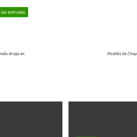
 las entradas
endía droga en
Alcaldía de Chap
Entrada
siguiente