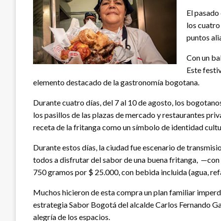
El pasado 
los cuatro
puntos ali
Con un bal
Este festi
elemento destacado de la gastronomía bogotana.
Durante cuatro días, del 7 al 10 de agosto, los bogotanos
los pasillos de las plazas de mercado y restaurantes pri
receta de la fritanga como un símbolo de identidad cultu
Durante estos días, la ciudad fue escenario de transmisio
todos a disfrutar del sabor de una buena fritanga, —con 
750 gramos por $ 25.000, con bebida incluida (agua, re
Muchos hicieron de esta compra un plan familiar imperdib
estrategia Sabor Bogotá del alcalde Carlos Fernando Galá
alegría de los espacios.