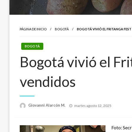
PÁGINA DE INICIO
BOGOTÁ
BOGOTÁ VIVIÓ EL FRITANGA FEST
BOGOTÁ
Bogotá vivió el Fr
vendidos
Publicado
Giovanni Alarcón M.
martes agosto 12, 2025
el
Foto: Secr