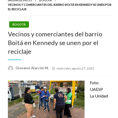
PÁGINA DE INICIO
BOGOTÁ
VECINOS Y COMERCIANTES DEL BARRIO BOITÁ EN KENNEDY SE UNEN POR
EL RECICLAJE
BOGOTÁ
Vecinos y comerciantes del barrio
Boitá en Kennedy se unen por el
reciclaje
Publicado
Giovanni Alarcón M.
miércoles agosto 27, 2025
el
Foto:
UAESP
La Unidad