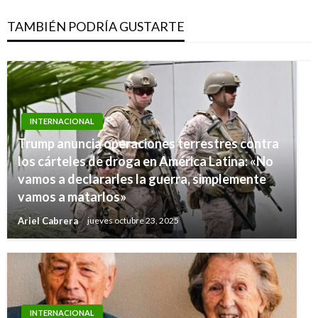
TAMBIÉN PODRÍA GUSTARTE
INTERNACIONAL
Trump anuncia operaciones terrestres contra
los cárteles de droga en América Latina: «No
vamos a declararles la guerra, simplemente
vamos a matarlos»
Ariel Cabrera
jueves octubre 23, 2025
INTERNACIONAL