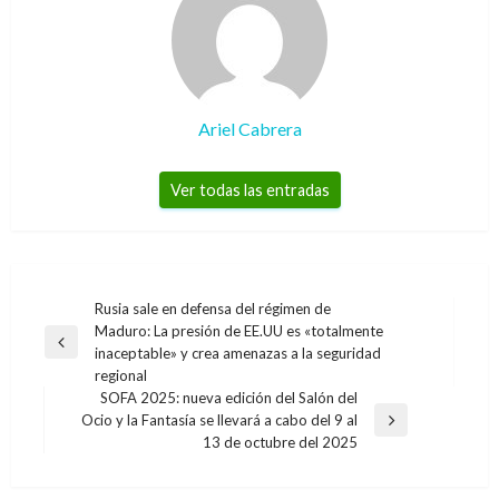
Ariel Cabrera
Ver todas las entradas
Navegación
Rusia sale en defensa del régimen de
Maduro: La presión de EE.UU es «totalmente
de
Entrada
inaceptable» y crea amenazas a la seguridad
entradas
anterior
regional
SOFA 2025: nueva edición del Salón del
Ocio y la Fantasía se llevará a cabo del 9 al
Entrada
13 de octubre del 2025
siguiente