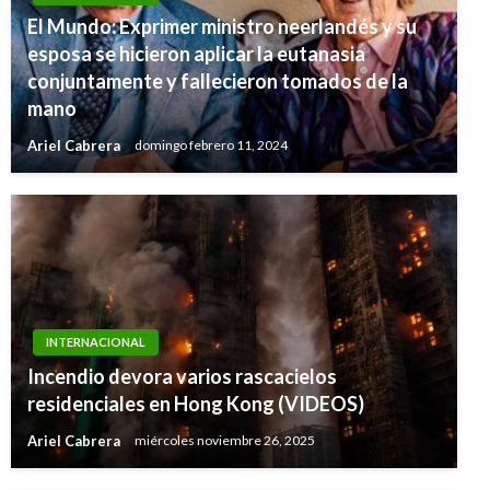
El Mundo: Exprimer ministro neerlandés y su
esposa se hicieron aplicar la eutanasia
conjuntamente y fallecieron tomados de la
mano
Ariel Cabrera
domingo febrero 11, 2024
INTERNACIONAL
Incendio devora varios rascacielos
residenciales en Hong Kong (VIDEOS)
Ariel Cabrera
miércoles noviembre 26, 2025