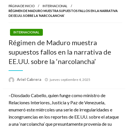
PÁGINA DE INICIO
INTERNACIONAL
RÉGIMEN DE MADURO MUESTRA SUPUESTOS FALLOS EN LA NARRATIVA
DE EE.UU. SOBRE LA ‘NARCOLANCHA’
INTERNACIONAL
Régimen de Maduro muestra
supuestos fallos en la narrativa de
EE.UU. sobre la ‘narcolancha’
Publicado
Ariel Cabrera
jueves septiembre 4, 2025
el
–Diosdado Cabello, quien funge como ministro de
Relaciones Interiores, Justicia y Paz de Venezuela,
enumeró este miércoles una serie de irregularidades e
incongruencias en los reportes de EE.UU. sobre el ataque
a una ‘narcolancha’ que presuntamente provenía de su