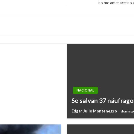
Entrada
no me amenace; no a
siguiente
000 millones para
ones rurales
NACIONAL
Se salvan 37 náufrago
Edgar Julio Montenegro
domingo