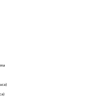
ena
auca)
ca)