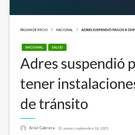
PÁGINA DE INICIO
NACIONAL
ADRES SUSPENDIÓ PAGOS A 23 I
NACIONAL
SALUD
Adres suspendió pa
tener instalacione
de tránsito
Publicado
Ariel Cabrera
jueves septiembre 18, 2025
el