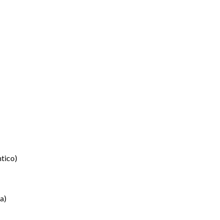
ntico)
a)