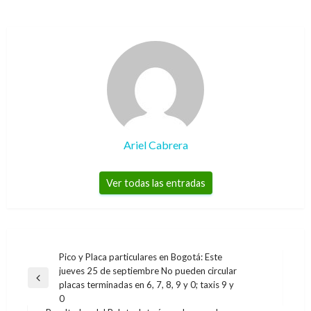
Ariel Cabrera
Ver todas las entradas
Navegación
Pico y Placa particulares en Bogotá: Este
jueves 25 de septiembre No pueden circular
de
Entrada
placas terminadas en 6, 7, 8, 9 y 0; taxis 9 y
entradas
anterior
0