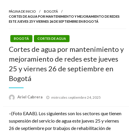
PÁGINA DE INICIO
BOGOTÁ
CORTES DE AGUA POR MANTENIMIENTO Y MEJORAMIENTO DE REDES
ESTE JUEVES 25 Y VIERNES 26 DE SEPTIEMBRE EN BOGOTÁ
BOGOTÁ
CORTES DE AGUA
Cortes de agua por mantenimiento y
mejoramiento de redes este jueves
25 y viernes 26 de septiembre en
Bogotá
Publicado
Ariel Cabrera
miércoles septiembre 24, 2025
el
–(Foto EAAB). Los siguientes son los sectores que tienen
suspensión del servicio de agua este jueves 25 y viernes
26 de septiembre por trabajos de rehabilitación de