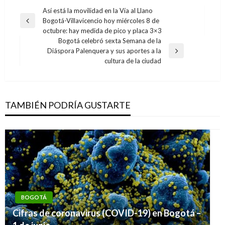
Navegación
Así está la movilidad en la Vía al Llano
Bogotá-Villavicencio hoy miércoles 8 de
de
Entrada
octubre: hay medida de pico y placa 3×3
anterior
entradas
Bogotá celebró sexta Semana de la
Diáspora Palenquera y sus aportes a la
Entrada
cultura de la ciudad
siguiente
TAMBIÉN PODRÍA GUSTARTE
BOGOTÁ
Cifras de coronavirus (COVID-19) en Bogotá –