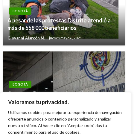
BOGOTÁ
A pesar de las protestas Distrito atendió a
más de 558 000 beneficiarios
Giovanni Alarcón M.
jueves mayo 6, 2021
BOGOTÁ
Cargos a siete exediles de localidad de
Bogotá por presuntas irregularidades en
Valoramos tu privacidad.
conformación de terna para alcalde local
Utilizamos cookies para mejorar tu experiencia de navegación,
ofrecerte anuncios o contenido personalizado y analizar
Ariel Cabrera
jueves octubre 2, 2025
nuestro tráfico. Al hacer clic en "Aceptar todo", das tu
consentimiento para el uso de cookies.