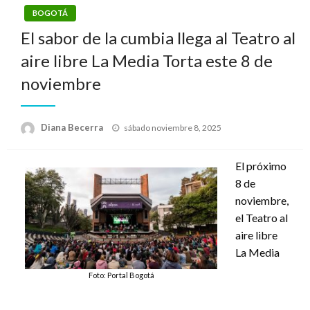
BOGOTÁ
El sabor de la cumbia llega al Teatro al
aire libre La Media Torta este 8 de
noviembre
Publicado
Diana Becerra
sábado noviembre 8, 2025
el
El próximo
8 de
noviembre,
el Teatro al
aire libre
La Media
Foto: Portal Bogotá