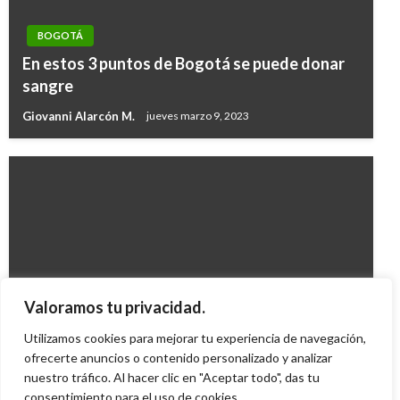
BOGOTÁ
En estos 3 puntos de Bogotá se puede donar
sangre
Giovanni Alarcón M.
jueves marzo 9, 2023
BOGOTÁ
Valoramos tu privacidad.
TransMilenio abrirá cuatro rutas nuevas
Utilizamos cookies para mejorar tu experiencia de navegación,
Iván Briceño
ofrecerte anuncios o contenido personalizado y analizar
viernes diciembre 4, 2009
nuestro tráfico. Al hacer clic en "Aceptar todo", das tu
consentimiento para el uso de cookies.