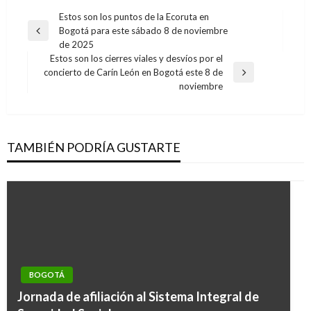
Navegación
Estos son los puntos de la Ecoruta en
Bogotá para este sábado 8 de noviembre
de
Entrada
de 2025
anterior
entradas
Estos son los cierres viales y desvíos por el
concierto de Carín León en Bogotá este 8 de
Entrada
noviembre
siguiente
TAMBIÉN PODRÍA GUSTARTE
BOGOTÁ
Jornada de afiliación al Sistema Integral de