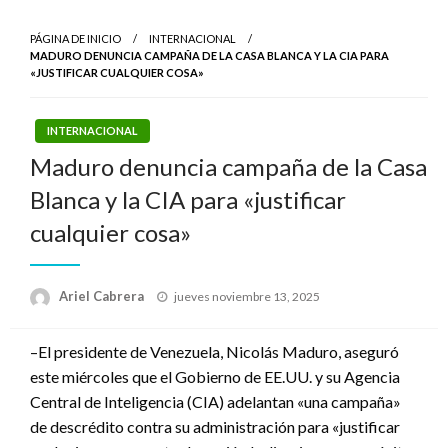
PÁGINA DE INICIO
INTERNACIONAL
MADURO DENUNCIA CAMPAÑA DE LA CASA BLANCA Y LA CIA PARA
«JUSTIFICAR CUALQUIER COSA»
INTERNACIONAL
Maduro denuncia campaña de la Casa
Blanca y la CIA para «justificar
cualquier cosa»
Publicado
Ariel Cabrera
jueves noviembre 13, 2025
el
–El presidente de Venezuela, Nicolás Maduro, aseguró
este miércoles que el Gobierno de EE.UU. y su Agencia
Central de Inteligencia (CIA) adelantan «una campaña»
de descrédito contra su administración para «justificar