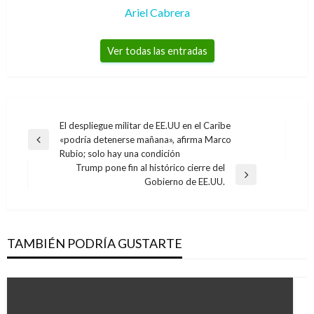
Ariel Cabrera
Ver todas las entradas
Navegación
El despliegue militar de EE.UU en el Caribe
«podría detenerse mañana», afirma Marco
de
Entrada
Rubio; solo hay una condición
anterior
entradas
Trump pone fin al histórico cierre del
Entrada
Gobierno de EE.UU.
siguiente
TAMBIÉN PODRÍA GUSTARTE