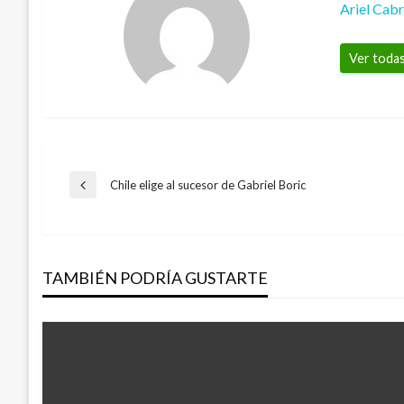
Ariel Cab
Ver todas
Navegación
Chile elige al sucesor de Gabriel Boric
Entrada
anterior
de
TAMBIÉN PODRÍA GUSTARTE
entradas