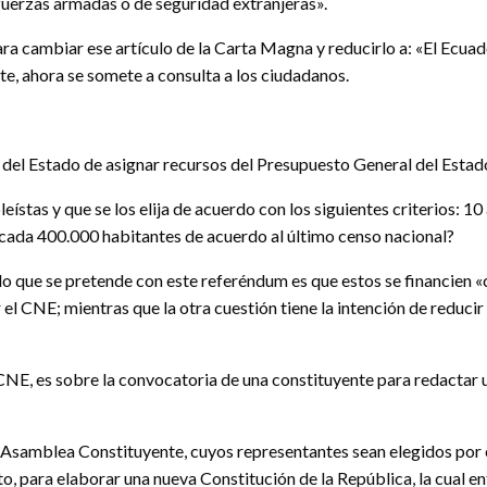
 fuerzas armadas o de seguridad extranjeras».
a cambiar ese artículo de la Carta Magna y reducirlo a: «El Ecuador
te, ahora se somete a consulta a los ciudadanos.
 del Estado de asignar recursos del Presupuesto General del Estado
ístas y que se los elija de acuerdo con los siguientes criterios: 1
r cada 400.000 habitantes de acuerdo al último censo nacional?
 lo que se pretende con este referéndum es que estos se financien «co
l CNE; mientras que la otra cuestión tiene la intención de reducir
CNE, es sobre la convocatoria de una constituyente para redactar un
 Asamblea Constituyente, cuyos representantes sean elegidos por e
to, para elaborar una nueva Constitución de la República, la cual e