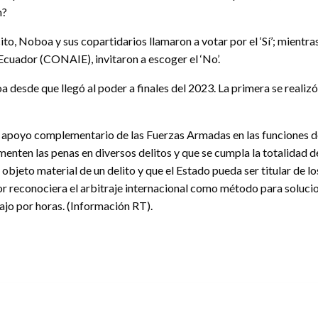
m?
to, Noboa y sus copartidarios llamaron a votar por el ‘Sí’; mientra
Ecuador (CONAIE), invitaron a escoger el ‘No’.
desde que llegó al poder a finales del 2023. La primera se realizó
l apoyo complementario de las Fuerzas Armadas en las funciones de
menten las penas en diversos delitos y que se cumpla la totalidad d
jeto material de un delito y que el Estado pueda ser titular de lo
or reconociera el arbitraje internacional como método para solucio
bajo por horas. (Información RT).