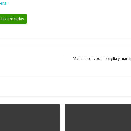
rera
 las entradas
Maduro convoca a «vigilia y march
Entrada
siguiente