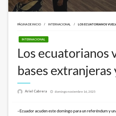
PÁGINA DE INICIO
INTERNACIONAL
LOS ECUATORIANOS VUELVE
INTERNACIONAL
Los ecuatorianos v
bases extranjeras
Publicado
Ariel Cabrera
domingo noviembre 16, 2025
el
–Ecuador acuden este domingo para un referéndum y una 