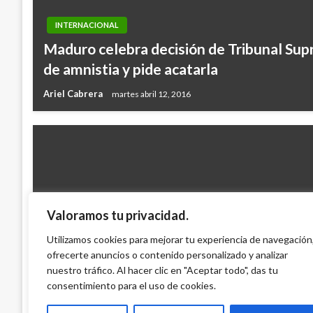
INTERNACIONAL
Maduro celebra decisión de Tribunal Su
de amnistia y pide acatarla
Ariel Cabrera
martes abril 12, 2016
Valoramos tu privacidad.
INTERNACIONAL
Jornada de saqueos en Argentina deja d
Utilizamos cookies para mejorar tu experiencia de navegación
ofrecerte anuncios o contenido personalizado y analizar
100 detenidos
nuestro tráfico. Al hacer clic en "Aceptar todo", das tu
Iván Briceño
viernes diciembre 21, 2012
consentimiento para el uso de cookies.