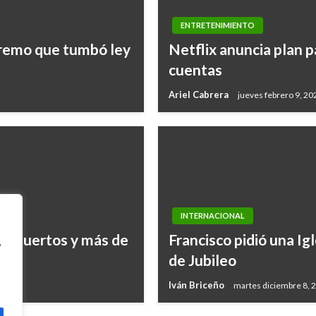
ENTRETENIMIENTO
premo que tumbó ley
Netflix anuncia plan 
cuentas
Ariel Cabrera
jueves febrero 9, 20
INTERNACIONAL
os muertos y más de
Francisco pidió una Igl
,
de Jubileo
Iván Briceño
martes diciembre 8, 