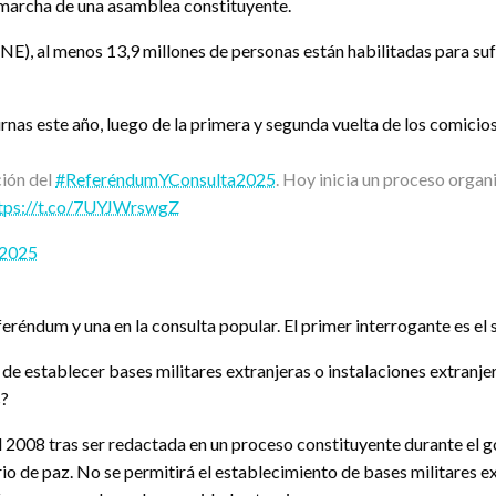
n marcha de una asamblea constituyente.
), al menos 13,9 millones de personas están habilitadas para sufrag
urnas este año, luego de la primera y segunda vuelta de los comicio
ción del
#ReferéndumYConsulta2025
. Hoy inicia un proceso organ
tps://t.co/7UYJWrswgZ
 2025
réndum y una en la consulta popular. El primer interrogante es el 
 de establecer bases militares extranjeras o instalaciones extranje
s?
l 2008 tras ser redactada en un proceso constituyente durante el 
rio de paz. No se permitirá el establecimiento de bases militares e