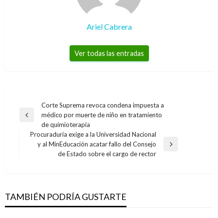
Ariel Cabrera
Ver todas las entradas
Navegación
Corte Suprema revoca condena impuesta a
médico por muerte de niño en tratamiento
de
Entrada
de quimioterapia
anterior
entradas
Procuraduría exige a la Universidad Nacional
y al MinEducación acatar fallo del Consejo
Entrada
de Estado sobre el cargo de rector
siguiente
TAMBIÉN PODRÍA GUSTARTE