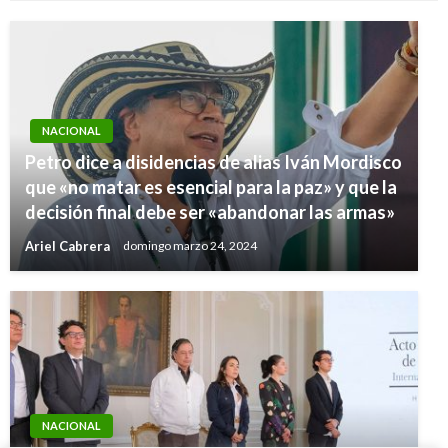
NACIONAL
Petro dice a disidencias de alias Iván Mordisco
que «no matar es esencial para la paz» y que la
decisión final debe ser «abandonar las armas»
Ariel Cabrera
domingo marzo 24, 2024
ECONOMÍA
NACIONAL