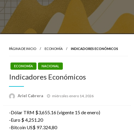
PÁGINA DE INICIO
ECONOMÍA
INDICADORES ECONÓMICOS
ECONOMÍA
NACIONAL
Indicadores Económicos
Publicado
Ariel Cabrera
miércoles enero 14, 2026
el
-Dólar TRM $3,655.16 (vigente 15 de enero)
-Euro $ 4,251.20
-Bitcoin US$ 97.324,80