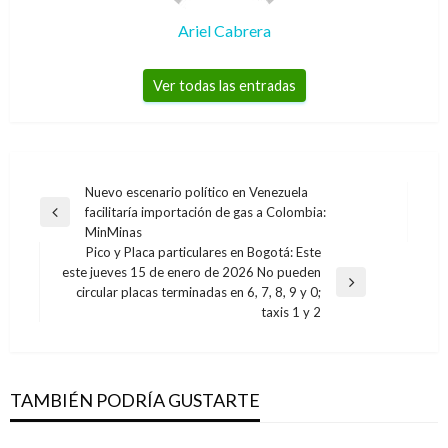
Ariel Cabrera
Ver todas las entradas
Navegación
Nuevo escenario político en Venezuela
facilitaría importación de gas a Colombia:
de
Entrada
MinMinas
anterior
entradas
Pico y Placa particulares en Bogotá: Este
este jueves 15 de enero de 2026 No pueden
Entrada
circular placas terminadas en 6, 7, 8, 9 y 0;
siguiente
taxis 1 y 2
NACIONAL
Se buscan más herramientas para erradicar el
trabajo infantil en las regiones
TAMBIÉN PODRÍA GUSTARTE
Giovanni Alarcón M.
viernes diciembre 2, 2016