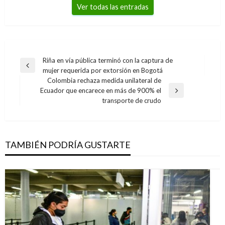
Ver todas las entradas
Navegación
Riña en vía pública terminó con la captura de
Entrada
mujer requerida por extorsión en Bogotá
de
anterior
Colombia rechaza medida unilateral de
entradas
Ecuador que encarece en más de 900% el
Entrada
transporte de crudo
siguiente
TAMBIÉN PODRÍA GUSTARTE