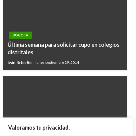
BOGOTÁ
Última semana para solicitar cupo en colegios
distritales
Iván Briceño
lunes septiembre 29, 2014
BOGOTÁ
Valoramos tu privacidad.
Tres firmas siguen tras el metro para Bogotá