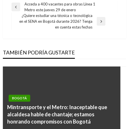
Navegación
Acceda a 400 vacantes para obras Línea 1
Entrada
Metro este jueves 29 de enero
de
anterior
¿Quiere estudiar una técnica o tecnológica
entradas
en el SENA en Bogotá durante 2026? Tenga
Entrada
en cuenta estas fechas
siguiente
TAMBIÉN PODRÍA GUSTARTE
BOGOTÁ
Mintransporte y el Metro: Inaceptable que
alcaldesa hable de chantaje; estamos
honrando compromisos con Bogotá