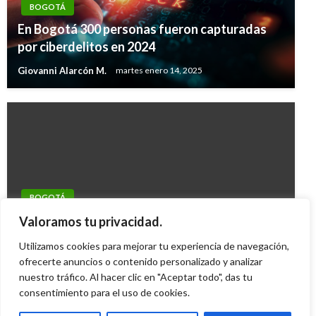
BOGOTÁ
En Bogotá 300 personas fueron capturadas
por ciberdelitos en 2024
Giovanni Alarcón M.
martes enero 14, 2025
BOGOTÁ
Policicía recuperó 6.572 celulares robados en
Valoramos tu privacidad.
Bogotá
Utilizamos cookies para mejorar tu experiencia de navegación,
Mary Gomez
ofrecerte anuncios o contenido personalizado y analizar
viernes noviembre 21, 2014
nuestro tráfico. Al hacer clic en "Aceptar todo", das tu
consentimiento para el uso de cookies.