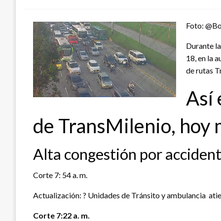
Foto: @Bo
Durante la
18, en la 
de rutas T
Así 
de TransMilenio, hoy
Alta congestión por accident
Corte 7: 54 a. m.
Actualización: ? Unidades de Tránsito y ambulancia atien
Corte 7:22 a. m.