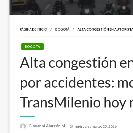
PÁGINA DE INICIO
BOGOTÁ
ALTA CONGESTIÓN EN AUTOPISTA 
BOGOTÁ
Alta congestión en
por accidentes: mo
TransMilenio hoy 
Publicado
Giovanni Alarcón M.
miércoles marzo 25, 2026
el