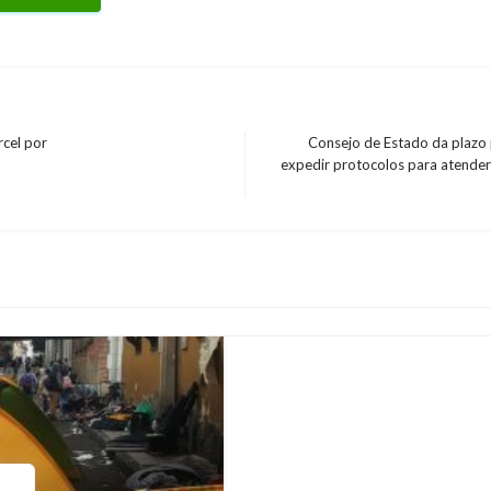
cel por
Consejo de Estado da plazo 
expedir protocolos para atender 
Entrada
siguiente
BOGOTÁ
Reportan nuevo caso d
Andres Felipe Gama
miércoles se