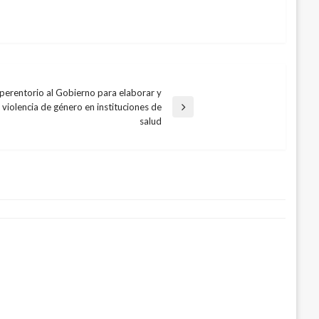
perentorio al Gobierno para elaborar y
violencia de género en instituciones de
salud
e acoso sexual en bus de Transmilenio
ptiembre 13, 2017