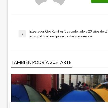
Exsenador Ciro Ramírez fue condenado a 23 años de cár
Navegación
Entrada
escándalo de corrupción de «las marionetas»
anterior
de
entradas
TAMBIÉN PODRÍA GUSTARTE
BOGOTÁ