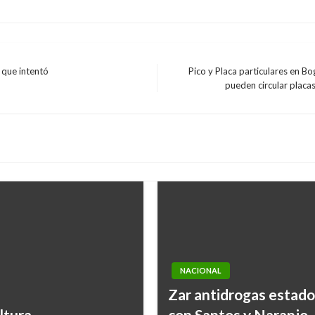
 que intentó
Pico y Placa particulares en B
Entrada
pueden circular placas 
siguiente
NACIONAL
Zar antidrogas estado
 en el sector
ltura
con Santos y Naranjo