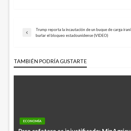
Trump reporta la incautación de un buque de carga iraní
Navegación
Entrada
burlar el bloqueo estadounidense (VIDEO)
anterior
de
TAMBIÉN PODRÍA GUSTARTE
entradas
NACIONAL
ECONOMÍA
Expertos internacionales en la innovación
Paro cafetero es injustificado: MinAgricu