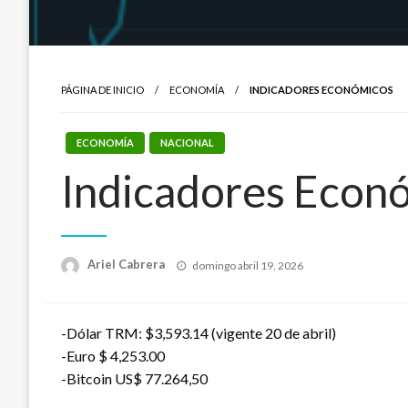
PÁGINA DE INICIO
ECONOMÍA
INDICADORES ECONÓMICOS
ECONOMÍA
NACIONAL
Indicadores Econ
Publicado
Ariel Cabrera
domingo abril 19, 2026
el
-Dólar TRM: $3,593.14 (vigente 20 de abril)
-Euro $ 4,253.00
-Bitcoin US$ 77.264,50