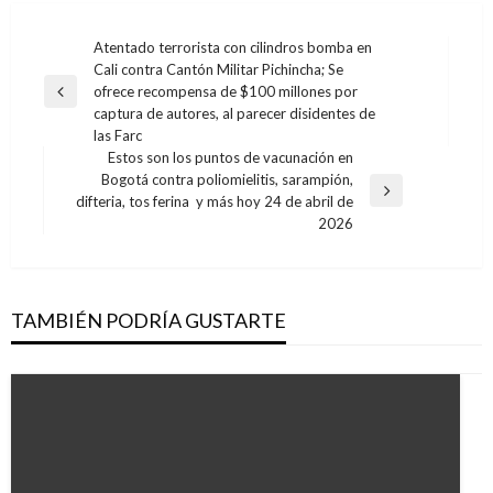
Navegación
Atentado terrorista con cilindros bomba en
Cali contra Cantón Militar Pichincha; Se
de
ofrece recompensa de $100 millones por
Entrada
entradas
captura de autores, al parecer disidentes de
anterior
las Farc
Estos son los puntos de vacunación en
Bogotá contra poliomielitis, sarampión,
Entrada
difteria, tos ferina y más hoy 24 de abril de
siguiente
2026
TAMBIÉN PODRÍA GUSTARTE