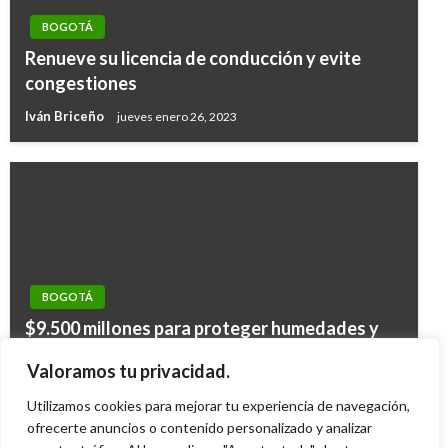
BOGOTÁ
Renueve su licencia de conducción y evite
congestiones
Iván Briceño
jueves enero 26, 2023
BOGOTÁ
BOGOTÁ
$9.500 millones para proteger humedades y
BOGOTÁ
Segunda vuelta para alcaldía de Bogotá a dos
cuencas hidrográficas
Órganos que menos donan los bogotanos son
Valoramos tu privacidad.
debates de ser aprobada en Congreso
Giovanni Alarcón M.
jueves octubre 16, 2008
corazón y pulmón
Utilizamos cookies para mejorar tu experiencia de navegación,
Iván Briceño
jueves abril 11, 2019
Manuel Reyes Beltran
ofrecerte anuncios o contenido personalizado y analizar
lunes septiembre 12, 2016