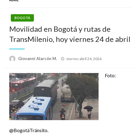
BOGOTÁ
Movilidad en Bogotá y rutas de
TransMilenio, hoy viernes 24 de abril
Publicado
Giovanni Alarcón M.
viernes abril 24, 2026
el
Foto:
@BogotáTránsito.