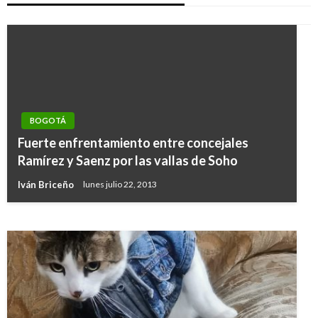
BOGOTÁ
CORTES DE AGUA
Fuerte enfrentamiento entre concejales
Cortes de agua para hoy viernes 26 de
Ramírez y Saenz por las vallas de Soho
septiembre en Bogotá
Iván Briceño
lunes julio 22, 2013
Ariel Cabrera
viernes septiembre 26, 2008