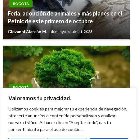
BOGOTÁ
Feria, adopción de animales y más planes en el
Petnic de este primero de octubre
Giovanni Alarcón M.
domingo octubre 1, 2023
BOGOTÁ
No se pierda el Laboratorio sensorial para
Valoramos tu privacidad.
personas con capacidades diversas
Utilizamos cookies para mejorar tu experiencia de navegación,
Giovanni Alarcón M.
ofrecerte anuncios o contenido personalizado y analizar
lunes septiembre 18, 2023
nuestro tráfico. Al hacer clic en "Aceptar todo", das tu
consentimiento para el uso de cookies.