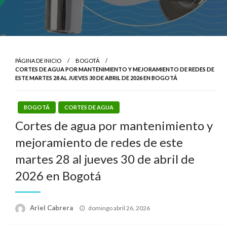
PÁGINA DE INICIO
BOGOTÁ
CORTES DE AGUA POR MANTENIMIENTO Y MEJORAMIENTO DE REDES DE
ESTE MARTES 28 AL JUEVES 30 DE ABRIL DE 2026 EN BOGOTÁ
BOGOTÁ
CORTES DE AGUA
Cortes de agua por mantenimiento y
mejoramiento de redes de este
martes 28 al jueves 30 de abril de
2026 en Bogotá
Publicado
Ariel Cabrera
domingo abril 26, 2026
el