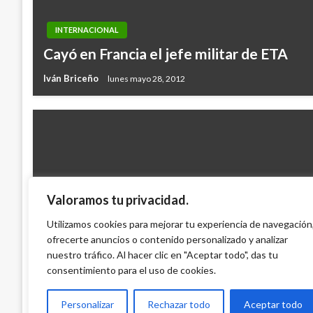
INTERNACIONAL
Cayó en Francia el jefe militar de ETA
Iván Briceño
lunes mayo 28, 2012
Valoramos tu privacidad.
INTERNACIONAL
Ban Ki-moon: Violencia en Africa es culpa
Utilizamos cookies para mejorar tu experiencia de navegación
ofrecerte anuncios o contenido personalizado y analizar
no tender intereses de sus pueblos
nuestro tráfico. Al hacer clic en "Aceptar todo", das tu
Ariel Cabrera
domingo enero 30, 2011
consentimiento para el uso de cookies.
Personalizar
Rechazar todo
Aceptar todo