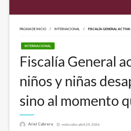
PÁGINA DE INICIO
INTERNACIONAL
FISCALÍA GENERAL ACTIVA
INTERNACIONAL
Fiscalía General a
niños y niñas desap
sino al momento q
Publicado
Ariel Cabrera
miércoles abril 29, 2026
el