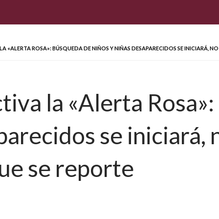
 LA «ALERTA ROSA»: BÚSQUEDA DE NIÑOS Y NIÑAS DESAPARECIDOS SE INICIARÁ, N
ctiva la «Alerta Rosa
arecidos se iniciará, n
ue se reporte