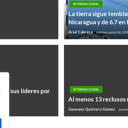
INTERNACIONAL
La tierra sigue tembl
Nicaragua y de 6.7 en 
Ariel Cabrera
viernes junio 26, 20
 de sus líderes por
INTERNACIONAL
,
Al menos 13 reclusos 
Geovany Quintero Gómez
jueve