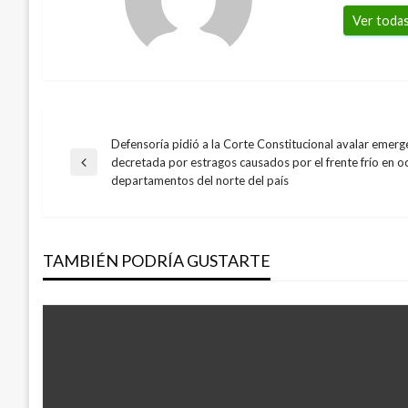
Ver todas
Defensoría pidió a la Corte Constitucional avalar emer
Navegación
decretada por estragos causados por el frente frío en o
Entrada
departamentos del norte del país
anterior
de
entradas
TAMBIÉN PODRÍA GUSTARTE