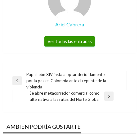
Ariel Cabrera
Ver todas las entradas
Navegación
Papa León XIV insta a optar decididamente
por la paz en Colombia ante el repunte de la
de
Entrada
violencia
anterior
entradas
Se abre megacorredor comercial como
Entrada
alternativa a las rutas del Norte Global
siguiente
TAMBIÉN PODRÍA GUSTARTE