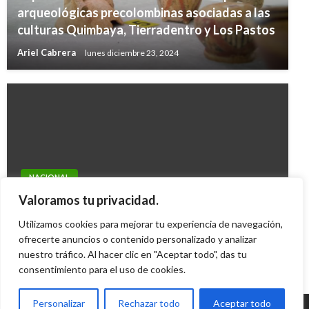
arqueológicas precolombinas asociadas a las
culturas Quimbaya, Tierradentro y Los Pastos
Ariel Cabrera
lunes diciembre 23, 2024
NACIONAL
Presidente Santos sancionó la Ley de Primer
Valoramos tu privacidad.
Empleo
Utilizamos cookies para mejorar tu experiencia de navegación,
ofrecerte anuncios o contenido personalizado y analizar
Mario Murcia
miércoles diciembre 29, 2010
nuestro tráfico. Al hacer clic en "Aceptar todo", das tu
consentimiento para el uso de cookies.
Personalizar
Rechazar todo
Aceptar todo