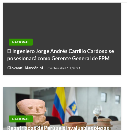
NACIONAL
NACIONAL
Gobierno invita a los colombianos para que
El ingeniero Jorge Andrés Carrillo Cardoso se
este sábado se pongan al día con esquema de
posesionará como Gerente General de EPM
vacunación
Giovanni Alarcón M.
martes abril 13, 2021
Giovanni Alarcón M.
viernes enero 29, 2021
NACIONAL
Repatriadas de Perú seis invaluables piezas