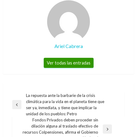
Ariel Cabrera
Ver todas las entradas
Navegación
La repuesta ante la barbarie de la crisis
climática para la vida en el planeta tiene que
de
Entrada
ser ya, inmediata, y tiene que implicar la
entradas
anterior
unidad de los pueblos: Petro
Fondos Privados deben proceder sin
dilación alguna al traslado efectivo de
Entrada
recursos Colpensiones, afirma el Gobierno