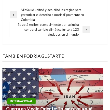
Navegación
MinSalud unificó y actualizó las reglas para
garantizar el derecho a morir dignamente en
de
Entrada
Colombia
anterior
entradas
Bogotá recibe reconocimiento por su lucha
contra el cambio climático junto a 120
Entrada
ciudades en el mundo
siguiente
TAMBIÉN PODRÍA GUSTARTE
INTERNACIONAL
Guerra en Medio Oriente: Trump revela qué