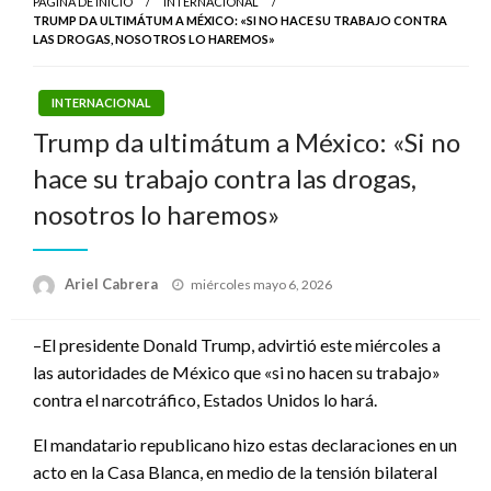
PÁGINA DE INICIO
INTERNACIONAL
TRUMP DA ULTIMÁTUM A MÉXICO: «SI NO HACE SU TRABAJO CONTRA
LAS DROGAS, NOSOTROS LO HAREMOS»
INTERNACIONAL
Trump da ultimátum a México: «Si no
hace su trabajo contra las drogas,
nosotros lo haremos»
Publicado
Ariel Cabrera
miércoles mayo 6, 2026
el
–El presidente Donald Trump, advirtió este miércoles a
las autoridades de México que «si no hacen su trabajo»
contra el narcotráfico, Estados Unidos lo hará.
El mandatario republicano hizo estas declaraciones en un
acto en la Casa Blanca, en medio de la tensión bilateral