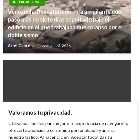
INTERNACIONAL
Venezuela: Rescatan con vida a vigilante que
pasó más de siete días sepultado bajo el
edificio en el que trabajaba que colapsó por el
doble sismo
Ariel Cabrera
jueves julio 2, 2026
INTERNACIONAL
Valoramos tu privacidad.
Frustrada salida de Zelaya a México
Utilizamos cookies para mejorar tu experiencia de navegación,
Iván Briceño
ofrecerte anuncios o contenido personalizado y analizar
jueves diciembre 10, 2009
nuestro tráfico. Al hacer clic en "Aceptar todo", das tu