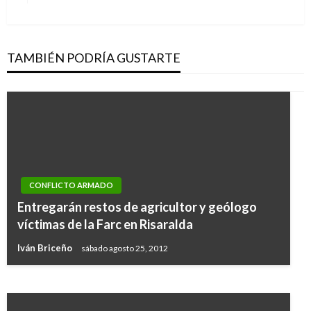
siguiente
TAMBIÉN PODRÍA GUSTARTE
JUDICIAL
CONFLICTO ARMADO
Fiscalía ha esclarecido el 90,5 por ciento de los
Entregarán restos de agricultor y geólogo
feminicidios, pero los casos se siguen
víctimas de la Farc en Risaralda
presentando
Iván Briceño
sábado agosto 25, 2012
Ariel Cabrera
viernes noviembre 22, 2019