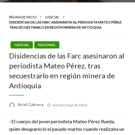
PÁGINA DE INICIO
JUDICIAL
DISIDENCIAS DE LAS FARC ASESINARON AL PERIODISTA MATEO PÉREZ,
TRAS SECUESTRARLO EN REGIÓN MINERA DE ANTIOQUIA
JUDICIAL
NACIONAL
Disidencias de las Farc asesinaron al
periodista Mateo Pérez, tras
secuestrarlo en región minera de
Antioquia
Publicado
Ariel Cabrera
viernes mayo 8, 2026
el
–El cuerpo del joven periodista Mateo Pérez Rueda,
quien desapareció el pasado martes cuando realizaba un