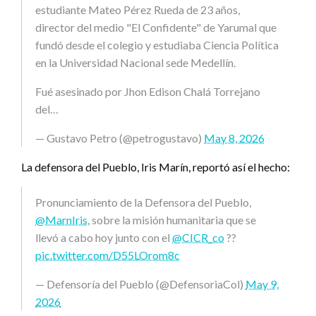
estudiante Mateo Pérez Rueda de 23 años,
director del medio "El Confidente" de Yarumal que
fundó desde el colegio y estudiaba Ciencia Política
en la Universidad Nacional sede Medellín.
Fué asesinado por Jhon Edison Chalá Torrejano
del…
— Gustavo Petro (@petrogustavo)
May 8, 2026
La defensora del Pueblo, Iris Marín, reportó así el hecho:
Pronunciamiento de la Defensora del Pueblo,
@MarnIris
, sobre la misión humanitaria que se
llevó a cabo hoy junto con el
@CICR_co
??
pic.twitter.com/D55LOrom8c
— Defensoría del Pueblo (@DefensoriaCol)
May 9,
2026