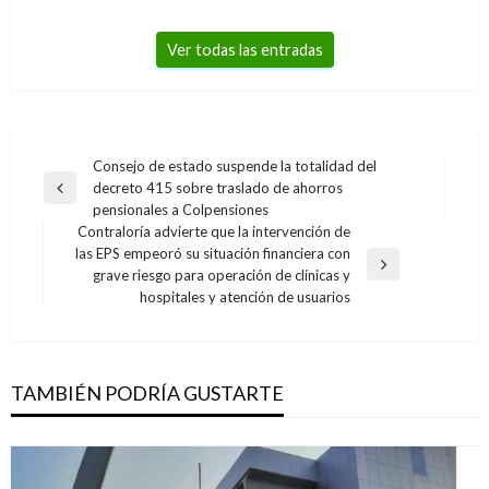
Ver todas las entradas
Navegación
Consejo de estado suspende la totalidad del
decreto 415 sobre traslado de ahorros
de
Entrada
pensionales a Colpensiones
anterior
entradas
Contraloría advierte que la intervención de
las EPS empeoró su situación financiera con
Entrada
grave riesgo para operación de clínicas y
siguiente
hospitales y atención de usuarios
TAMBIÉN PODRÍA GUSTARTE